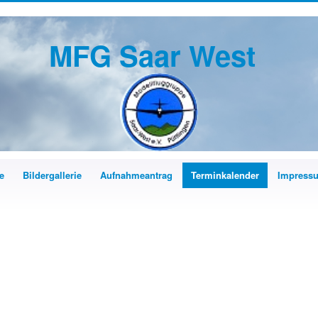
MFG Saar West
e
Bildergallerie
Aufnahmeantrag
Terminkalender
Impress