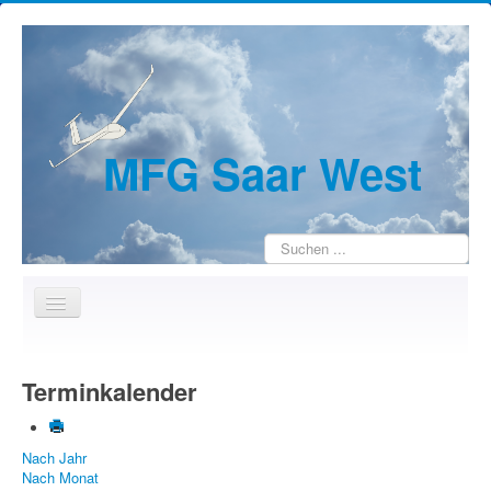
MFG Saar West
Suchen
...
Home
Terminkalender
Wir über uns
Jugendarbeit
Nach Jahr
Kontakte
Nach Monat