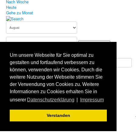
Nach Woche
Heute
Bildergallerie
Gehe zu Monat
Aufnahmeantrag
Terminkalender
Gehe zu Monat
Impressum
Um unsere Webseite für Sie optimal zu
Datenschutz
gestalten und fortlaufend verbessern zu
Haftungsausschluss
können, verwenden wir Cookies. Durch die
Vergangene Events anzeigen?
weitere Nutzung der Webseite stimmen Sie
der Verwendung von Cookies zu. Weitere
Informationen zu Cookies erhalten Sie in
unserer
Datenschutzerklärung
|
Impressum
Aktuelle Seite:
Startseite
Terminkalender
Verstanden