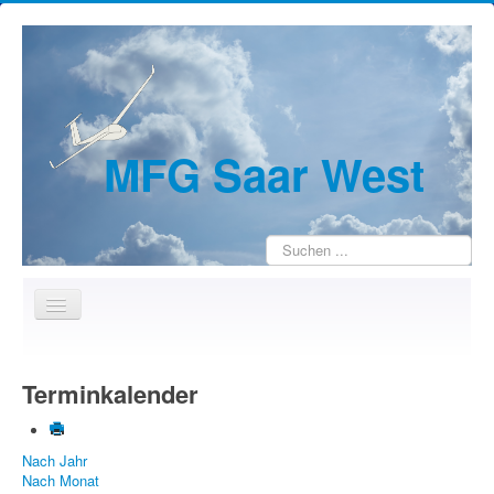
MFG Saar West
Suchen
...
Home
Terminkalender
Wir über uns
Jugendarbeit
Nach Jahr
Kontakte
Nach Monat