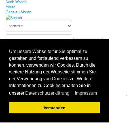
Nach Woche
Heute
Bildergallerie
Gehe zu Monat
Aufnahmeantrag
Terminkalender
Gehe zu Monat
Impressum
Um unsere Webseite für Sie optimal zu
Datenschutz
Vorheriger Tag
gestalten und fortlaufend verbessern zu
Montag, 16. September 2024
Haftungsausschluss
können, verwenden wir Cookies. Durch die
Folgetag
Es wurden keine Events gefunden
weitere Nutzung der Webseite stimmen Sie
der Verwendung von Cookies zu. Weitere
Aktuelle Seite:
Startseite
Terminkalender
Informationen zu Cookies erhalten Sie in
unserer
Datenschutzerklärung
|
Impressum
Verstanden