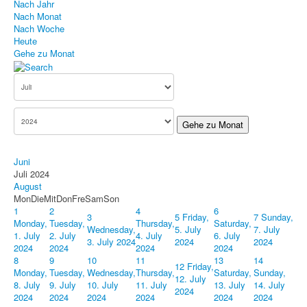
Nach Jahr
Nach Monat
Bildergallerie
Nach Woche
Heute
Aufnahmeantrag
Gehe zu Monat
Terminkalender
Impressum
Gehe zu Monat
Datenschutz
Haftungsausschluss
Juni
Juli 2024
August
Mon
Die
Mit
Don
Fre
Sam
Son
1
2
4
6
3
5
Friday,
7
Sunday,
Monday,
Tuesday,
Thursday,
Saturday,
Wednesday,
5. July
7. July
1. July
2. July
4. July
6. July
3. July 2024
2024
2024
2024
2024
2024
2024
8
9
10
11
13
14
12
Friday,
Monday,
Tuesday,
Wednesday,
Thursday,
Saturday,
Sunday,
12. July
8. July
9. July
10. July
11. July
13. July
14. July
2024
2024
2024
2024
2024
2024
2024