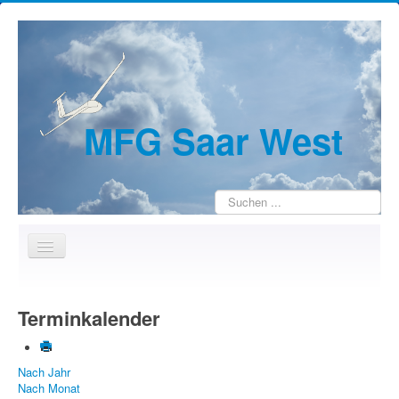
MFG Saar West
Suchen
...
Home
Terminkalender
Wir über uns
Jugendarbeit
Nach Jahr
Kontakte
Nach Monat