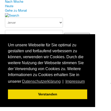
Nach Woche
Heute
Bildergallerie
Gehe zu Monat
Aufnahmeantrag
Terminkalender
Gehe zu Monat
Impressum
Um unsere Webseite für Sie optimal zu
Datenschutz
Vorherige Woche
gestalten und fortlaufend verbessern zu
05 - 11 Januar, 2026
Haftungsausschluss
können, verwenden wir Cookies. Durch die
Folgende Woche
Es wurden keine Events gefunden
weitere Nutzung der Webseite stimmen Sie
der Verwendung von Cookies zu. Weitere
Aktuelle Seite:
Startseite
Terminkalender
Informationen zu Cookies erhalten Sie in
unserer
Datenschutzerklärung
|
Impressum
Verstanden