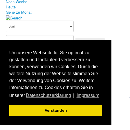
Nach Woche
Heute
Bildergallerie
Gehe zu Monat
Aufnahmeantrag
Terminkalender
Gehe zu Monat
Impressum
Um unsere Webseite für Sie optimal zu
Datenschutz
Vorheriger Tag
gestalten und fortlaufend verbessern zu
Sonntag, 14. Juni 2026
Haftungsausschluss
können, verwenden wir Cookies. Durch die
Folgetag
Es wurden keine Events gefunden
weitere Nutzung der Webseite stimmen Sie
der Verwendung von Cookies zu. Weitere
Aktuelle Seite:
Startseite
Terminkalender
Informationen zu Cookies erhalten Sie in
unserer
Datenschutzerklärung
|
Impressum
Verstanden