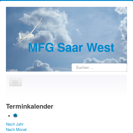
MFG Saar West
Suchen
...
Home
Terminkalender
Wir über uns
Jugendarbeit
Nach Jahr
Kontakte
Nach Monat