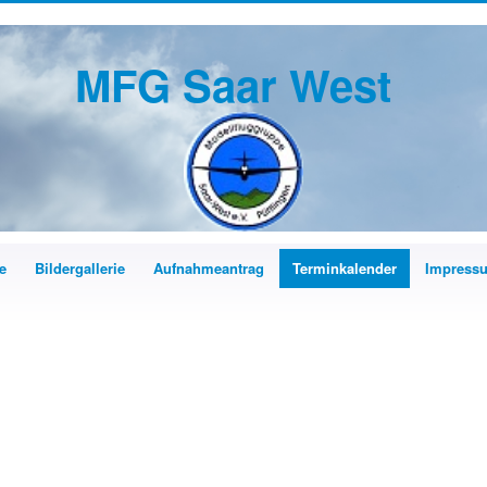
MFG Saar West
e
Bildergallerie
Aufnahmeantrag
Terminkalender
Impress