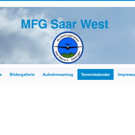
MFG Saar West
e
Bildergallerie
Aufnahmeantrag
Terminkalender
Impress