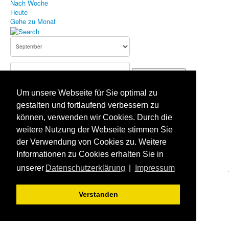
Nach Woche
Heute
Bildergallerie
Gehe zu Monat
Aufnahmeantrag
Terminkalender
Gehe zu Monat
Impressum
Um unsere Webseite für Sie optimal zu
Datenschutz
Vorheriger Tag
gestalten und fortlaufend verbessern zu
Montag, 15. September 2025
Haftungsausschluss
können, verwenden wir Cookies. Durch die
Folgetag
Es wurden keine Events gefunden
weitere Nutzung der Webseite stimmen Sie
der Verwendung von Cookies zu. Weitere
Aktuelle Seite:
Startseite
Terminkalender
Informationen zu Cookies erhalten Sie in
unserer
Datenschutzerklärung
|
Impressum
Verstanden