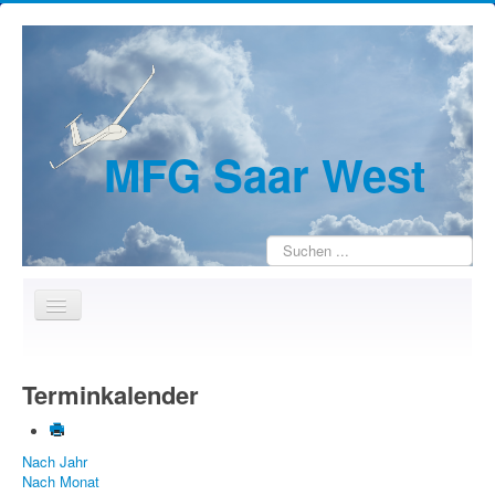
MFG Saar West
Suchen
...
Home
Terminkalender
Wir über uns
Jugendarbeit
Nach Jahr
Kontakte
Nach Monat