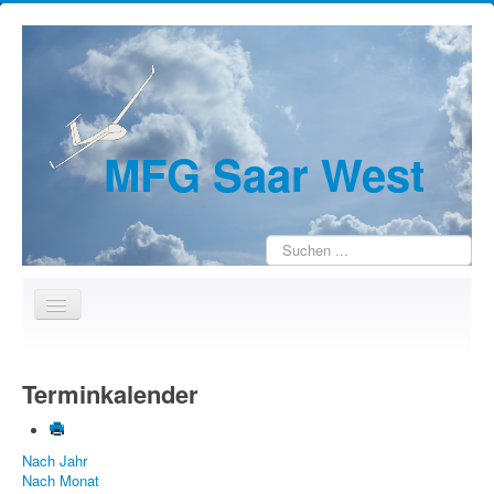
MFG Saar West
Suchen
...
Home
Terminkalender
Wir über uns
Jugendarbeit
Nach Jahr
Kontakte
Nach Monat