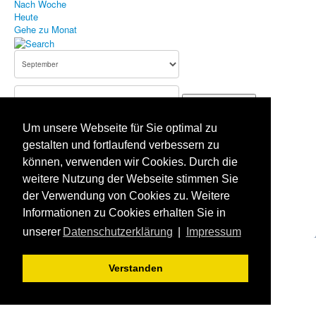
Nach Woche
Heute
Bildergallerie
Gehe zu Monat
Aufnahmeantrag
Terminkalender
Gehe zu Monat
Impressum
Um unsere Webseite für Sie optimal zu
Datenschutz
Vorheriger Tag
gestalten und fortlaufend verbessern zu
Montag, 23. September 2024
Haftungsausschluss
können, verwenden wir Cookies. Durch die
Folgetag
Es wurden keine Events gefunden
weitere Nutzung der Webseite stimmen Sie
der Verwendung von Cookies zu. Weitere
Aktuelle Seite:
Startseite
Terminkalender
Informationen zu Cookies erhalten Sie in
unserer
Datenschutzerklärung
|
Impressum
Verstanden