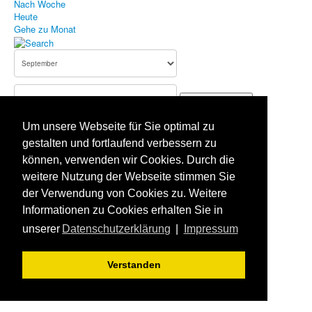
Nach Woche
Heute
Bildergallerie
Gehe zu Monat
Aufnahmeantrag
Terminkalender
Gehe zu Monat
Impressum
Um unsere Webseite für Sie optimal zu
Datenschutz
Vorheriger Tag
gestalten und fortlaufend verbessern zu
Samstag, 21. September 2024
Haftungsausschluss
können, verwenden wir Cookies. Durch die
Folgetag
Es wurden keine Events gefunden
weitere Nutzung der Webseite stimmen Sie
der Verwendung von Cookies zu. Weitere
Aktuelle Seite:
Startseite
Terminkalender
Informationen zu Cookies erhalten Sie in
unserer
Datenschutzerklärung
|
Impressum
Verstanden