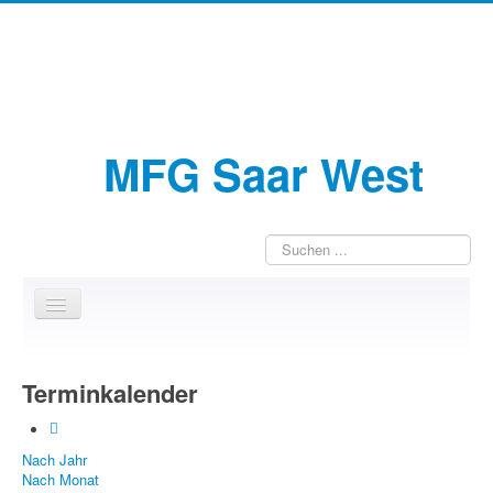
MFG Saar West
Suchen
...
Home
Terminkalender
Wir über uns
Jugendarbeit
Nach Jahr
Kontakte
Nach Monat